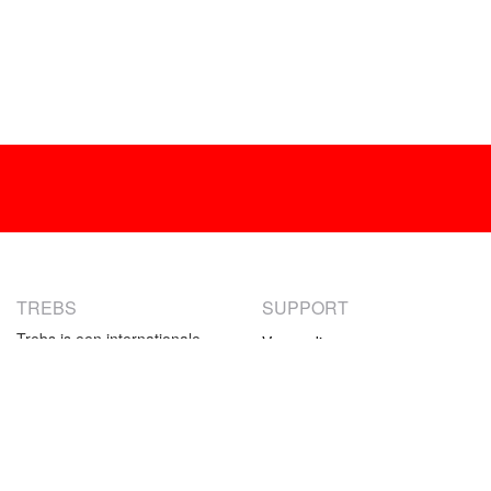
TREBS
SUPPORT
Trebs is een internationale
Verzending
producent van
Retourneren
consumentenelektronica. Ons
Betaalmethoden
aanbod bestaat uit klein-
huishoudelijke producten en
Garantie
specifieke keukenproducten.
Contact
Het assortiment van Trebs