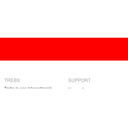
TREBS
SUPPORT
Trebs is een internationale
Verzending
producent van
Retourneren
consumentenelektronica. Ons
Betaalmethoden
aanbod bestaat uit klein-
huishoudelijke producten en
Garantie
specifieke keukenproducten.
Contact
Het assortiment van Trebs