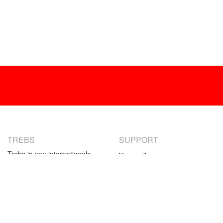
TREBS
SUPPORT
Trebs is een internationale
Verzending
producent van
Retourneren
consumentenelektronica. Ons
Betaalmethoden
aanbod bestaat uit klein-
huishoudelijke producten en
Garantie
specifieke keukenproducten.
Contact
Het assortiment van Trebs