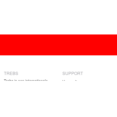
TREBS
SUPPORT
Trebs is een internationale
Verzending
producent van
Retourneren
consumentenelektronica. Ons
Betaalmethoden
aanbod bestaat uit klein-
huishoudelijke producten en
Garantie
specifieke keukenproducten.
Contact
Het assortiment van Trebs