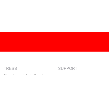
TREBS
SUPPORT
Trebs is een internationale
Verzending
producent van
Retourneren
consumentenelektronica. Ons
Betaalmethoden
aanbod bestaat uit klein-
huishoudelijke producten en
Garantie
specifieke keukenproducten.
Contact
Het assortiment van Trebs