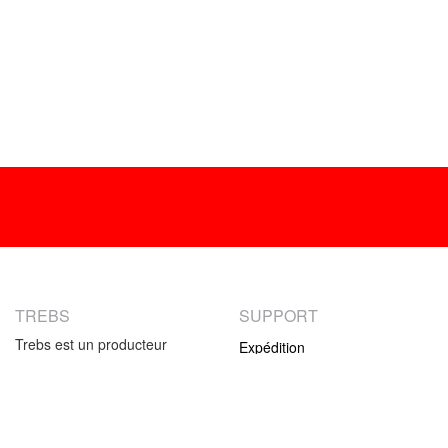
TREBS
SUPPORT
Trebs est un producteur
Expédition
international d'électronique
Retour
grand public. Notre offre se
Modes de paiement
compose de petits produits
ménagers et de produits de
Garantie
cuisine spécifiques. La