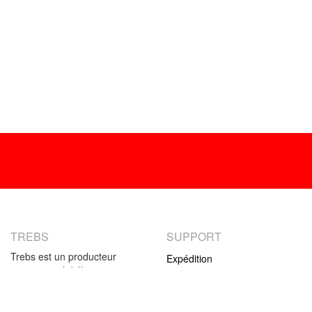
TREBS
SUPPORT
Trebs est un producteur
Expédition
international d'électronique
Retour
grand public. Notre offre se
Modes de paiement
compose de petits produits
ménagers et de produits de