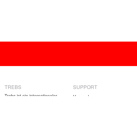
TREBS
SUPPORT
Trebs ist ein internationaler
Versand
Hersteller von
Retournieren
Unterhaltungselektronik.
Zahlungsmethoden
Unser Angebot besteht aus
kleinen Haushaltsprodukten
Garantie
und speziellen
Kontact
Küchenprodukten. Die Trebs-